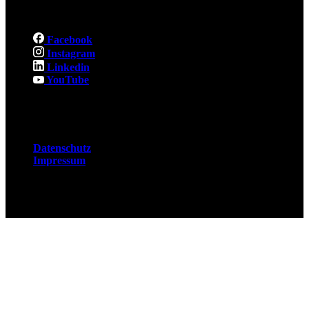
Social
Facebook
Instagram
Linkedin
YouTube
Rechtliches
Datenschutz
Impressum
© 2026 Fuchsjobs. Made with 🦊 in Berlin &
UK