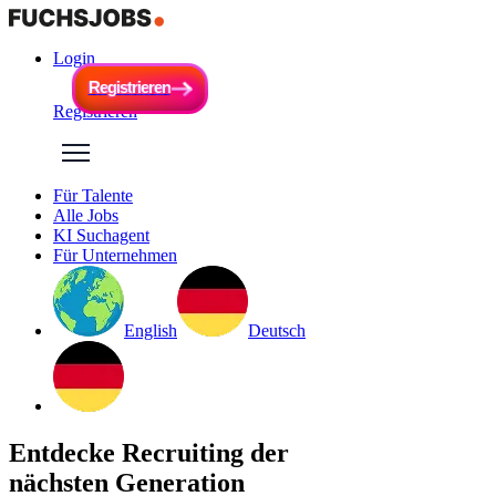
Login
R
e
g
i
s
t
r
i
e
r
e
n
R
e
g
i
s
t
r
i
e
r
e
n
Registrieren
Für Talente
Alle Jobs
KI Suchagent
Für Unternehmen
English
Deutsch
Entdecke Recruiting der
nächsten Generation