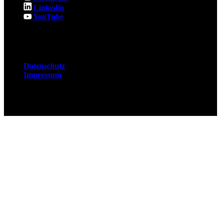
Linkedin
YouTube
Rechtliches
Datenschutz
Impressum
© 2026 Fuchsjobs. Made with 🦊 in Berlin &
UK