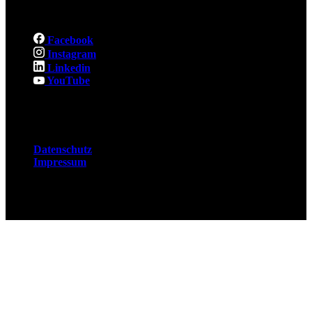
Social
Facebook
Instagram
Linkedin
YouTube
Rechtliches
Datenschutz
Impressum
© 2026 Fuchsjobs. Made with 🦊 in Berlin &
UK