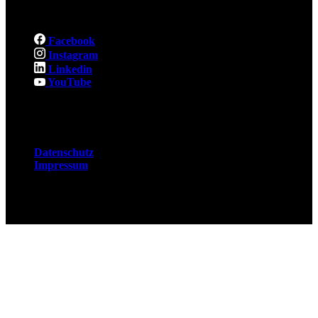
Social
Facebook
Instagram
Linkedin
YouTube
Rechtliches
Datenschutz
Impressum
© 2026 Fuchsjobs. Made with 🦊 in Berlin &
UK