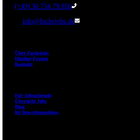
Tel:
(+49) 30 754 79 856
Email:
info@fuchsjobs.de
Unternehmen
Über Fuchsjobs
Häufige Fragen
Kontakt
Arbeitnehmer
Für Jobsuchende
Übersicht Jobs
Blog
KI Bewerbungsfotos
Arbeitgeber