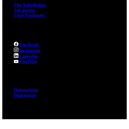
Für Arbeitgeber
Job posten
Über Fuchsjobs
Social
Facebook
Instagram
Linkedin
YouTube
Rechtliches
Datenschutz
Impressum
© 2026 Fuchsjobs. Made with 🦊 in Berlin &
UK