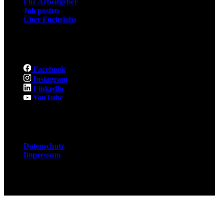
Für Arbeitgeber
Job posten
Über Fuchsjobs
Social
Facebook
Instagram
Linkedin
YouTube
Rechtliches
Datenschutz
Impressum
© 2026 Fuchsjobs. Made with 🦊 in Berlin &
UK