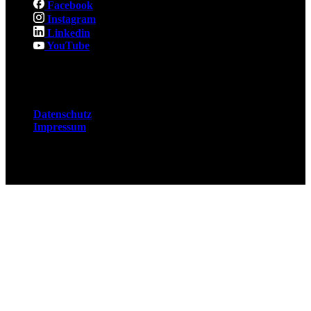
Facebook
Instagram
Linkedin
YouTube
Rechtliches
Datenschutz
Impressum
© 2026 Fuchsjobs. Made with 🦊 in Berlin &
UK