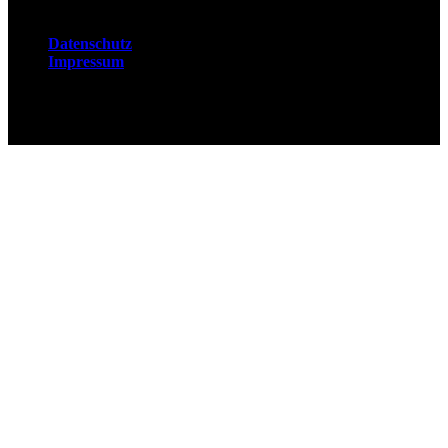
Datenschutz
Impressum
© 2026 Fuchsjobs. Made with 🦊 in Berlin &
UK