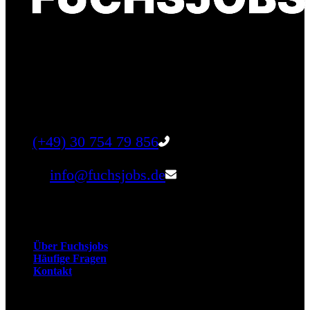
Finde einen Job, der genau zu Dir passt. Oder
finden Sie qualifizierte Talente für Ihr
Unternehmen.
Tel:
(+49) 30 754 79 856
Email:
info@fuchsjobs.de
Unternehmen
Über Fuchsjobs
Häufige Fragen
Kontakt
Arbeitnehmer