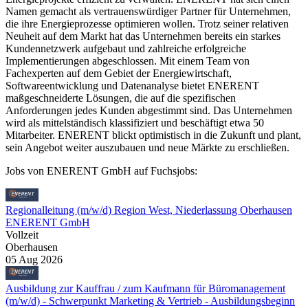
Namen gemacht als vertrauenswürdiger Partner für Unternehmen,
die ihre Energieprozesse optimieren wollen. Trotz seiner relativen
Neuheit auf dem Markt hat das Unternehmen bereits ein starkes
Kundennetzwerk aufgebaut und zahlreiche erfolgreiche
Implementierungen abgeschlossen. Mit einem Team von
Fachexperten auf dem Gebiet der Energiewirtschaft,
Softwareentwicklung und Datenanalyse bietet ENERENT
maßgeschneiderte Lösungen, die auf die spezifischen
Anforderungen jedes Kunden abgestimmt sind. Das Unternehmen
wird als mittelständisch klassifiziert und beschäftigt etwa 50
Mitarbeiter. ENERENT blickt optimistisch in die Zukunft und plant,
sein Angebot weiter auszubauen und neue Märkte zu erschließen.
Jobs von ENERENT GmbH auf Fuchsjobs:
Regionalleitung (m/w/d) Region West, Niederlassung Oberhausen
ENERENT GmbH
Vollzeit
Oberhausen
05 Aug 2026
Ausbildung zur Kauffrau / zum Kaufmann für Büromanagement
(m/w/d) - Schwerpunkt Marketing & Vertrieb - Ausbildungsbeginn