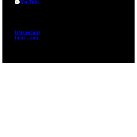
YouTube
Rechtliches
Datenschutz
Impressum
© 2026 Fuchsjobs. Made with 🦊 in Berlin &
UK