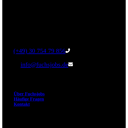
Finde einen Job, der genau zu Dir passt. Oder
finden Sie qualifizierte Talente für Ihr
Unternehmen.
Tel:
(+49) 30 754 79 856
Email:
info@fuchsjobs.de
Unternehmen
Über Fuchsjobs
Häufige Fragen
Kontakt
Arbeitnehmer