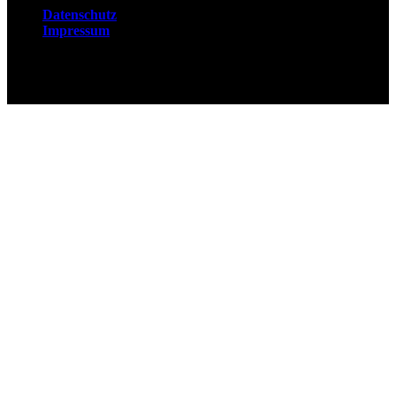
Datenschutz
Impressum
© 2026 Fuchsjobs. Made with 🦊 in Berlin &
UK