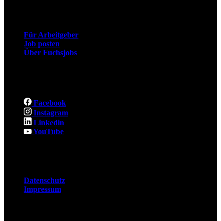
Arbeitgeber
Für Arbeitgeber
Job posten
Über Fuchsjobs
Social
Facebook
Instagram
Linkedin
YouTube
Rechtliches
Datenschutz
Impressum
© 2026 Fuchsjobs. Made with 🦊 in Berlin &