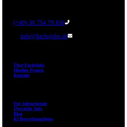
finden Sie qualifizierte Talente für Ihr
Unternehmen.
Tel:
(+49) 30 754 79 856
Email:
info@fuchsjobs.de
Unternehmen
Über Fuchsjobs
Häufige Fragen
Kontakt
Arbeitnehmer
Für Jobsuchende
Übersicht Jobs
Blog
KI Bewerbungsfotos