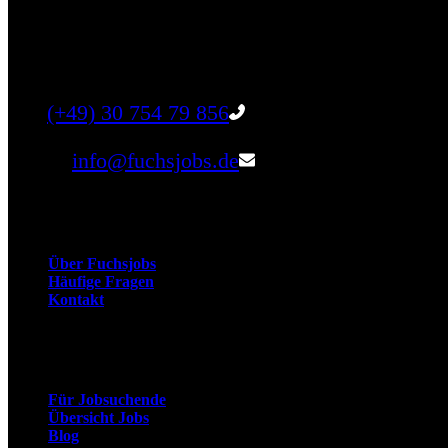
Finde einen Job, der genau zu Dir passt. Oder fin
Tel:
(+49) 30 754 79 856
Email:
info@fuchsjobs.de
Unternehmen
Über Fuchsjobs
Häufige Fragen
Kontakt
Arbeitnehmer
Für Jobsuchende
Übersicht Jobs
Blog