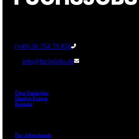
Finde einen Job, der genau zu Dir passt. Oder fin
Tel:
(+49) 30 754 79 856
Email:
info@fuchsjobs.de
Unternehmen
Über Fuchsjobs
Häufige Fragen
Kontakt
Arbeitnehmer
Für Jobsuchende