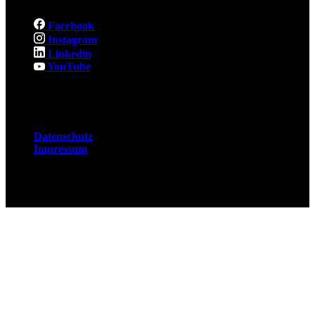
Facebook
Instagram
Linkedin
YouTube
Rechtliches
Datenschutz
Impressum
© 2026 Fuchsjobs. Made with 🦊 in Berlin &
UK