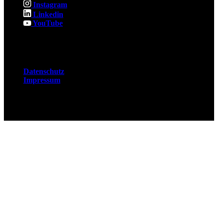
Instagram
Linkedin
YouTube
Rechtliches
Datenschutz
Impressum
© 2026 Fuchsjobs. Made with 🦊 in Berlin &
UK