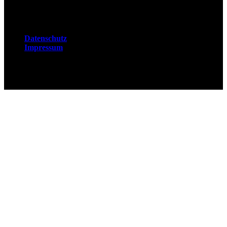
Rechtliches
Datenschutz
Impressum
© 2026 Fuchsjobs. Made with 🦊 in Berlin &
UK