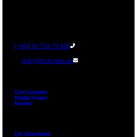
Finde einen Job, der genau zu Dir passt. Oder
finden Sie qualifizierte Talente für Ihr
Unternehmen.
Tel:
(+49) 30 754 79 856
Email:
info@fuchsjobs.de
Unternehmen
Über Fuchsjobs
Häufige Fragen
Kontakt
Arbeitnehmer
Für Jobsuchende