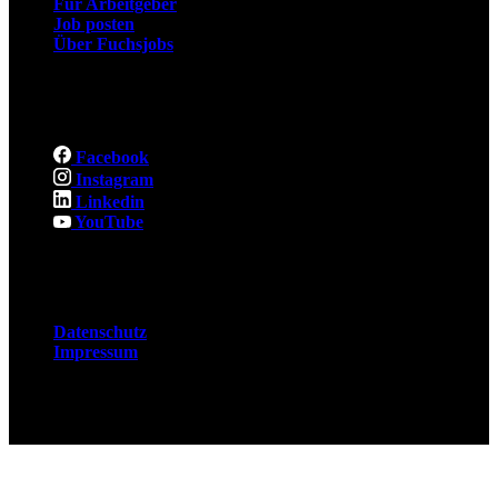
Für Arbeitgeber
Job posten
Über Fuchsjobs
Social
Facebook
Instagram
Linkedin
YouTube
Rechtliches
Datenschutz
Impressum
© 2026 Fuchsjobs. Made with 🦊 in Berlin &
UK