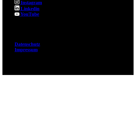
Instagram
Linkedin
YouTube
Rechtliches
Datenschutz
Impressum
© 2026 Fuchsjobs. Made with 🦊 in Berlin &
UK