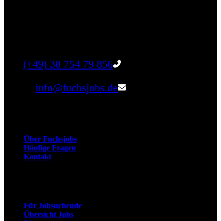
Finde einen Job, der genau zu Dir passt. Oder
finden Sie qualifizierte Talente für Ihr
Unternehmen.
Tel:
(+49) 30 754 79 856
Email:
info@fuchsjobs.de
Unternehmen
Über Fuchsjobs
Häufige Fragen
Kontakt
Arbeitnehmer
Für Jobsuchende
Übersicht Jobs