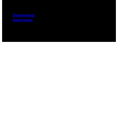
Rechtliches
Datenschutz
Impressum
© 2026 Fuchsjobs. Made with 🦊 in Berlin &
UK