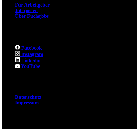
Für Arbeitgeber
Job posten
Über Fuchsjobs
Social
Facebook
Instagram
Linkedin
YouTube
Rechtliches
Datenschutz
Impressum
© 2026 Fuchsjobs. Made with 🦊 in Berlin &
UK