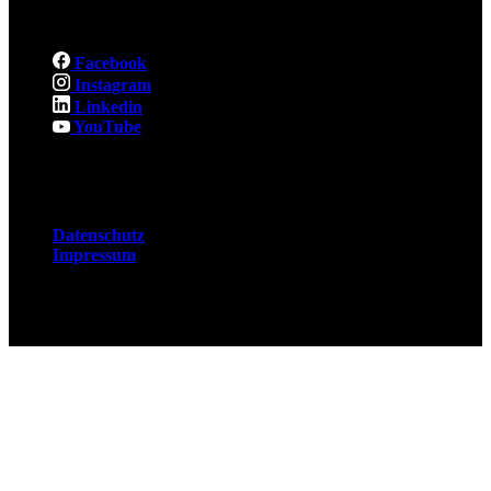
Social
Facebook
Instagram
Linkedin
YouTube
Rechtliches
Datenschutz
Impressum
© 2026 Fuchsjobs. Made with 🦊 in Berlin &
UK