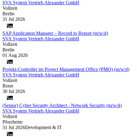
SVA System Vertrieb Alexander GmbH
Vollzeit
Berlin
31 Jul 2026
SAP Application Manager – Record to Report (m/w/d)
SVA System Vertrieb Alexander GmbH
Vollzeit
Berlin
01 Aug 2026
Projekt-Controller im Project Management Office (PMO) (m/w/d)
SVA System Vertrieb Alexander GmbH
Vollzeit
Bonn
30 Jul 2026
(Senior) Cyber Security Architect - Network Security (m/w/d)
SVA System Vertrieb Alexander GmbH
Vollzeit
Pforzheim
31 Jul 2026
Development & IT