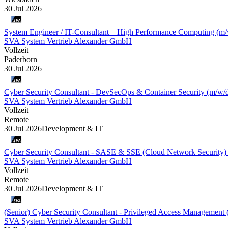
30 Jul 2026
System Engineer / IT-Consultant – High Performance Computing (m/
SVA System Vertrieb Alexander GmbH
Vollzeit
Paderborn
30 Jul 2026
Cyber Security Consultant - DevSecOps & Container Security (m/w/
SVA System Vertrieb Alexander GmbH
Vollzeit
Remote
30 Jul 2026
Development & IT
Cyber Security Consultant - SASE & SSE (Cloud Network Security)
SVA System Vertrieb Alexander GmbH
Vollzeit
Remote
30 Jul 2026
Development & IT
(Senior) Cyber Security Consultant - Privileged Access Management
SVA System Vertrieb Alexander GmbH