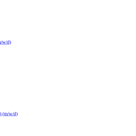
m/w/d)
) (m/w/d)