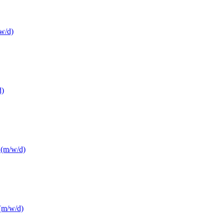
w/d)
d)
 (m/w/d)
 (m/w/d)