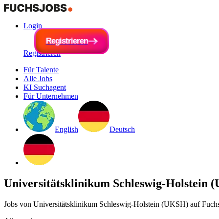
Login
R
e
g
i
R
s
e
t
r
g
i
e
i
s
r
t
e
r
n
i
e
r
e
n
Registrieren
Für Talente
Alle Jobs
KI Suchagent
Für Unternehmen
English
Deutsch
Universitätsklinikum Schleswig-Holstein
Jobs von Universitätsklinikum Schleswig-Holstein (UKSH) auf Fuchs