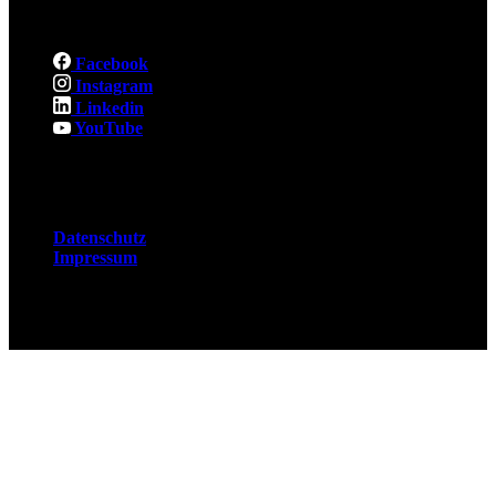
Social
Facebook
Instagram
Linkedin
YouTube
Rechtliches
Datenschutz
Impressum
© 2026 Fuchsjobs. Made with 🦊 in Berlin &
UK