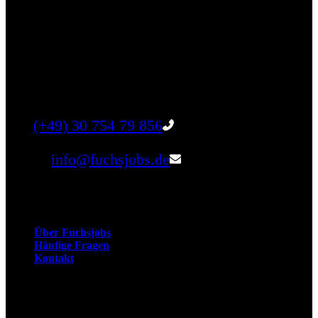
Finde einen Job, der genau zu Dir passt. Oder
finden Sie qualifizierte Talente für Ihr
Unternehmen.
Tel:
(+49) 30 754 79 856
Email:
info@fuchsjobs.de
Unternehmen
Über Fuchsjobs
Häufige Fragen
Kontakt
Arbeitnehmer