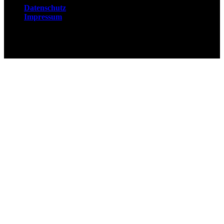
Datenschutz
Impressum
© 2026 Fuchsjobs. Made with 🦊 in Berlin &
UK