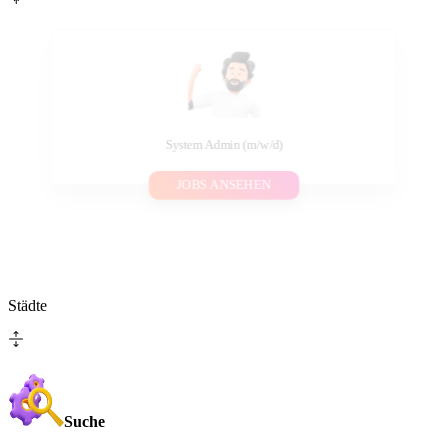
System Admin (m/w/d)
JOBS ANSEHEN
Städte
Suche