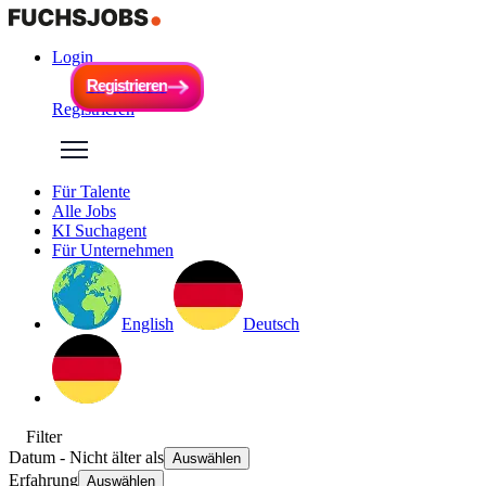
Login
R
e
g
i
s
t
r
i
e
r
e
n
R
e
g
i
s
t
r
i
e
r
e
n
Registrieren
Für Talente
Alle Jobs
KI Suchagent
Für Unternehmen
English
Deutsch
Filter
Datum
- Nicht älter als
Auswählen
Erfahrung
Auswählen