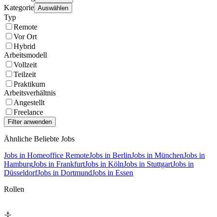
Kategorie
Auswählen
Typ
Remote
Vor Ort
Hybrid
Arbeitsmodell
Vollzeit
Teilzeit
Praktikum
Arbeitsverhältnis
Angestellt
Freelance
Ähnliche Beliebte Jobs
Jobs in Homeoffice Remote
Jobs in Berlin
Jobs in München
Jobs in
Hamburg
Jobs in Frankfurt
Jobs in Köln
Jobs in Stuttgart
Jobs in
Düsseldorf
Jobs in Dortmund
Jobs in Essen
Rollen