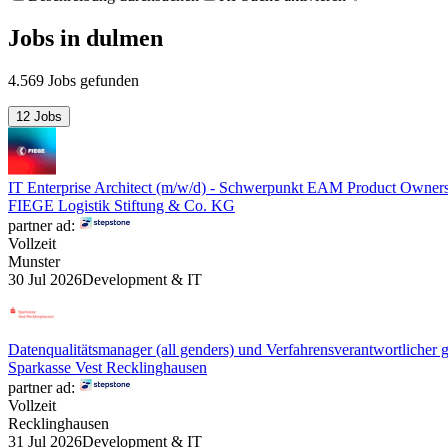
Jobs
in
dulmen
4.569 Jobs gefunden
12 Jobs
IT Enterprise Architect (m/w/d) - Schwerpunkt EAM Product Owner
FIEGE Logistik Stiftung & Co. KG
partner ad:
Vollzeit
Munster
30 Jul 2026
Development & IT
Datenqualitätsmanager (all genders) und Verfahrensverantwortlich
Sparkasse Vest Recklinghausen
partner ad:
Vollzeit
Recklinghausen
31 Jul 2026
Development & IT