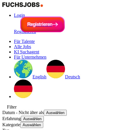
Login
R
e
g
i
R
s
e
t
r
g
i
e
i
s
r
t
e
r
n
i
e
r
e
n
Registrieren
Für Talente
Alle Jobs
KI Suchagent
Für Unternehmen
English
Deutsch
Filter
Datum
- Nicht älter als
Auswählen
Erfahrung
Auswählen
Kategorie
Auswählen