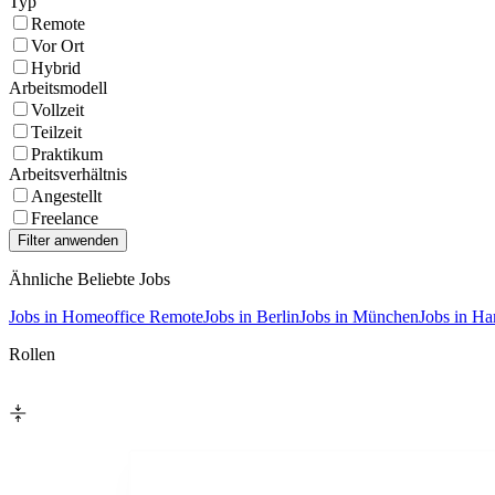
Typ
Remote
Vor Ort
Hybrid
Arbeitsmodell
Vollzeit
Teilzeit
Praktikum
Arbeitsverhältnis
Angestellt
Freelance
Ähnliche Beliebte Jobs
Jobs in Homeoffice Remote
Jobs in Berlin
Jobs in München
Jobs in H
Rollen