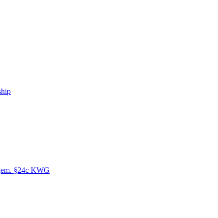
ship
er gem. §24c KWG