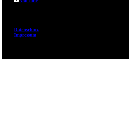
YouTube
Rechtliches
Datenschutz
Impressum
© 2026 Fuchsjobs. Made with 🦊 in Berlin &
UK