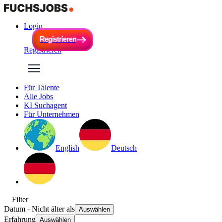
Login
R
e
g
i
s
t
r
i
e
r
e
n
R
e
g
i
s
t
r
i
e
r
e
n
Registrieren
Für Talente
Alle Jobs
KI Suchagent
Für Unternehmen
English
Deutsch
Filter
Datum
- Nicht älter als
Auswählen
Erfahrung
Auswählen