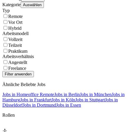
Kategorie
Auswählen
Typ
Remote
Vor Ort
Hybrid
Arbeitsmodell
Vollzeit
Teilzeit
Praktikum
Arbeitsverhältnis
Angestellt
Freelance
Ähnliche Beliebte Jobs
Jobs in Homeoffice Remote
Jobs in Berlin
Jobs in München
Jobs in
Hamburg
Jobs in Frankfurt
Jobs in Köln
Jobs in Stuttgart
Jobs in
Düsseldorf
Jobs in Dortmund
Jobs in Essen
Rollen