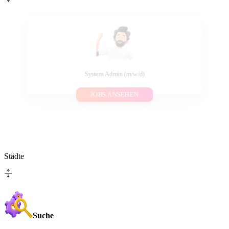
System Admin (m/w/d)
JOBS ANSEHEN
Städte
Suche