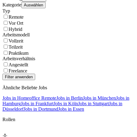
Kategorie
Auswählen
Typ
Remote
Vor Ort
Hybrid
Arbeitsmodell
Vollzeit
Teilzeit
Praktikum
Arbeitsverhältnis
Angestellt
Freelance
Ähnliche Beliebte Jobs
Jobs in Homeoffice Remote
Jobs in Berlin
Jobs in München
Jobs in
Hamburg
Jobs in Frankfurt
Jobs in Köln
Jobs in Stuttgart
Jobs in
Düsseldorf
Jobs in Dortmund
Jobs in Essen
Rollen