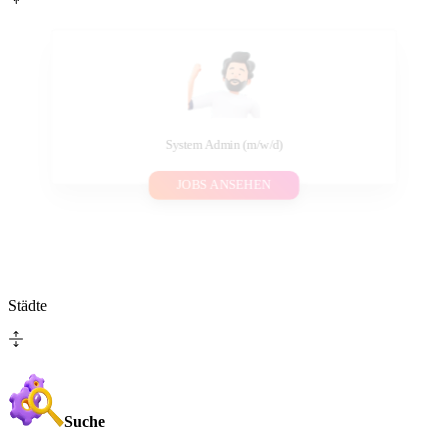
System Admin (m/w/d)
JOBS ANSEHEN
Städte
Suche