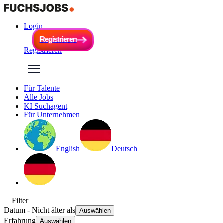
Login
R
e
g
i
s
t
r
i
e
r
e
n
R
e
g
i
s
t
r
i
e
r
e
n
Registrieren
Für Talente
Alle Jobs
KI Suchagent
Für Unternehmen
English
Deutsch
Filter
Datum
- Nicht älter als
Auswählen
Erfahrung
Auswählen