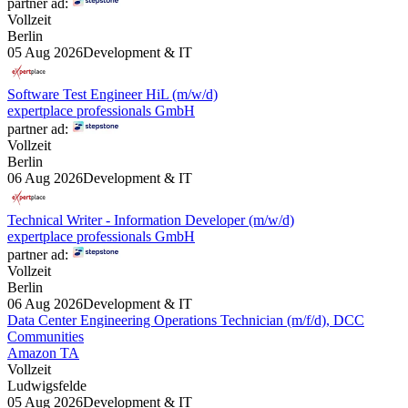
partner ad:
Vollzeit
Berlin
05 Aug 2026
Development & IT
Software Test Engineer HiL (m/w/d)
expertplace professionals GmbH
partner ad:
Vollzeit
Berlin
06 Aug 2026
Development & IT
Technical Writer - Information Developer (m/w/d)
expertplace professionals GmbH
partner ad:
Vollzeit
Berlin
06 Aug 2026
Development & IT
Data Center Engineering Operations Technician (m/f/d), DCC
Communities
Amazon TA
Vollzeit
Ludwigsfelde
05 Aug 2026
Development & IT