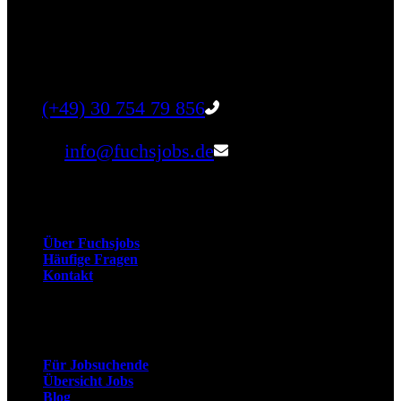
Finde einen Job, der genau zu Dir passt. Oder
finden Sie qualifizierte Talente für Ihr
Unternehmen.
Tel:
(+49) 30 754 79 856
Email:
info@fuchsjobs.de
Unternehmen
Über Fuchsjobs
Häufige Fragen
Kontakt
Arbeitnehmer
Für Jobsuchende
Übersicht Jobs
Blog