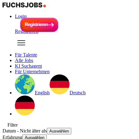
Login
R
e
g
i
s
t
r
i
e
r
e
n
R
e
g
i
s
t
r
i
e
r
e
n
Registrieren
Für Talente
Alle Jobs
KI Suchagent
Für Unternehmen
English
Deutsch
Filter
Datum
- Nicht älter als
Auswählen
Erfahrung
Auswählen