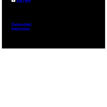
YouTube
Rechtliches
Datenschutz
Impressum
© 2026 Fuchsjobs. Made with 🦊 in Berlin &
UK