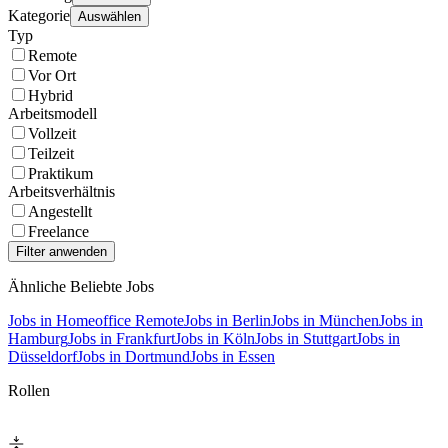
Kategorie
Auswählen
Typ
Remote
Vor Ort
Hybrid
Arbeitsmodell
Vollzeit
Teilzeit
Praktikum
Arbeitsverhältnis
Angestellt
Freelance
Ähnliche Beliebte Jobs
Jobs in Homeoffice Remote
Jobs in Berlin
Jobs in München
Jobs in
Hamburg
Jobs in Frankfurt
Jobs in Köln
Jobs in Stuttgart
Jobs in
Düsseldorf
Jobs in Dortmund
Jobs in Essen
Rollen