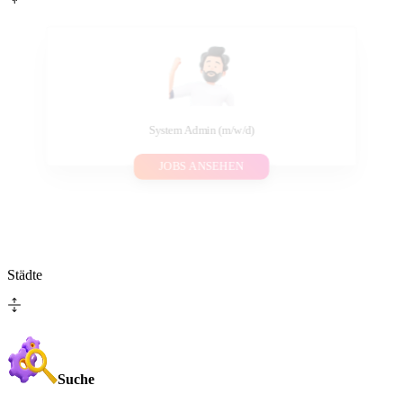
System Admin (m/w/d)
JOBS ANSEHEN
Städte
Suche