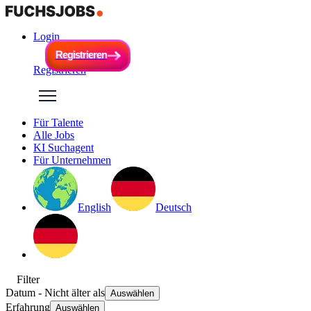
Login
R
e
g
i
s
t
r
i
e
r
e
n
R
e
g
i
s
t
r
i
e
r
e
n
Registrieren
Für Talente
Alle Jobs
KI Suchagent
Für Unternehmen
English
Deutsch
Filter
Datum
- Nicht älter als
Auswählen
Erfahrung
Auswählen