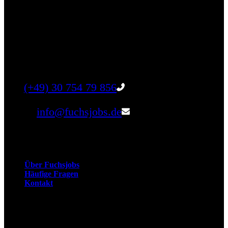
Finde einen Job, der genau zu Dir passt. Oder
finden Sie qualifizierte Talente für Ihr
Unternehmen.
Tel:
(+49) 30 754 79 856
Email:
info@fuchsjobs.de
Unternehmen
Über Fuchsjobs
Häufige Fragen
Kontakt
Arbeitnehmer