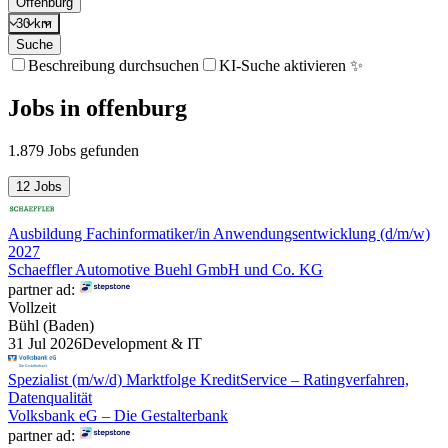
Offenburg
30 km
Suche
Beschreibung durchsuchen
KI-Suche aktivieren ✨
Jobs
in
offenburg
1.879 Jobs gefunden
12 Jobs
Ausbildung Fachinformatiker/in Anwendungsentwicklung (d/m/w)
2027
Schaeffler Automotive Buehl GmbH und Co. KG
partner ad:
Vollzeit
Bühl (Baden)
31 Jul 2026
Development & IT
Spezialist (m/w/d) Marktfolge KreditService – Ratingverfahren,
Datenqualität
Volksbank eG – Die Gestalterbank
partner ad: