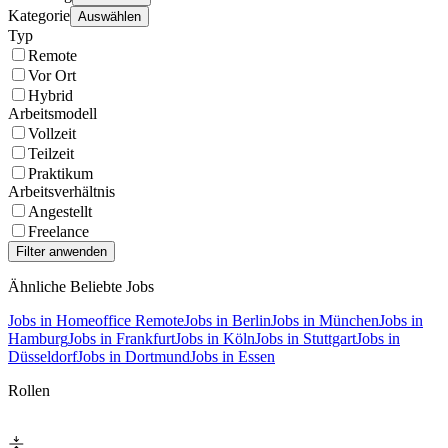
Kategorie
Auswählen
Typ
Remote
Vor Ort
Hybrid
Arbeitsmodell
Vollzeit
Teilzeit
Praktikum
Arbeitsverhältnis
Angestellt
Freelance
Ähnliche Beliebte Jobs
Jobs in Homeoffice Remote
Jobs in Berlin
Jobs in München
Jobs in
Hamburg
Jobs in Frankfurt
Jobs in Köln
Jobs in Stuttgart
Jobs in
Düsseldorf
Jobs in Dortmund
Jobs in Essen
Rollen