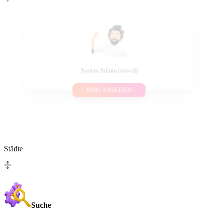
System Admin (m/w/d)
JOBS ANSEHEN
Städte
Suche