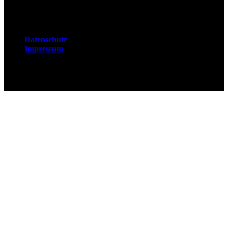
Rechtliches
Datenschutz
Impressum
© 2026 Fuchsjobs. Made with 🦊 in Berlin &
UK