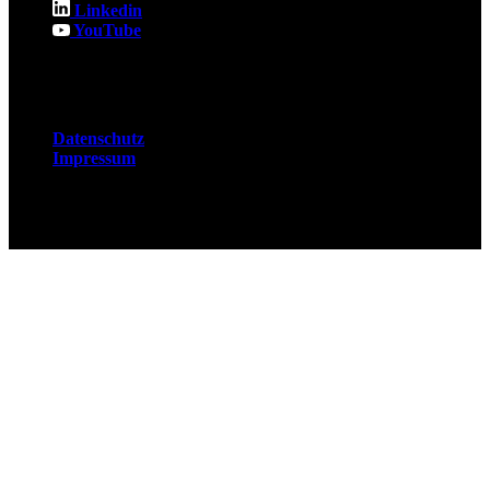
Linkedin
YouTube
Rechtliches
Datenschutz
Impressum
© 2026 Fuchsjobs. Made with 🦊 in Berlin &
UK