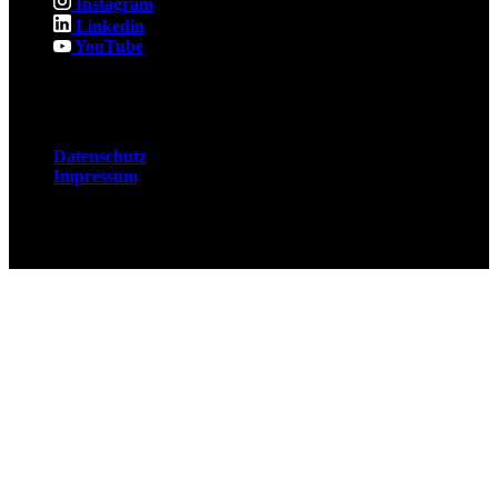
Instagram
Linkedin
YouTube
Rechtliches
Datenschutz
Impressum
© 2026 Fuchsjobs. Made with 🦊 in Berlin &
UK