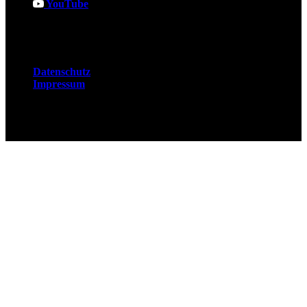
YouTube
Rechtliches
Datenschutz
Impressum
© 2026 Fuchsjobs. Made with 🦊 in Berlin &
UK