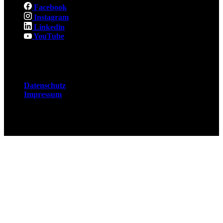
Facebook
Instagram
Linkedin
YouTube
Rechtliches
Datenschutz
Impressum
© 2026 Fuchsjobs. Made with 🦊 in Berlin &
UK