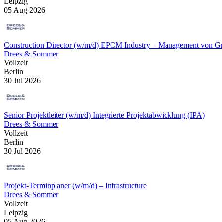
Leipzig
05 Aug 2026
Construction Director (w/m/d) EPCM Industry – Management von Gro
Drees & Sommer
Vollzeit
Berlin
30 Jul 2026
Senior Projektleiter (w/m/d) Integrierte Projektabwicklung (IPA)
Drees & Sommer
Vollzeit
Berlin
30 Jul 2026
Projekt-Terminplaner (w/m/d) – Infrastructure
Drees & Sommer
Vollzeit
Leipzig
05 Aug 2026