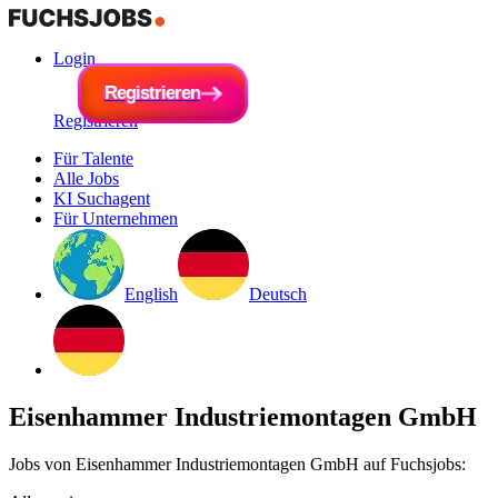
Login
R
e
g
i
R
s
e
t
r
g
i
e
i
s
r
t
e
r
n
i
e
r
e
n
Registrieren
Für Talente
Alle Jobs
KI Suchagent
Für Unternehmen
English
Deutsch
Eisenhammer Industriemontagen GmbH
Jobs von Eisenhammer Industriemontagen GmbH auf Fuchsjobs: