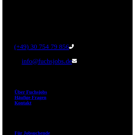
Finde einen Job, der genau zu Dir passt. Oder
finden Sie qualifizierte Talente für Ihr
Unternehmen.
Tel:
(+49) 30 754 79 856
Email:
info@fuchsjobs.de
Unternehmen
Über Fuchsjobs
Häufige Fragen
Kontakt
Arbeitnehmer
Für Jobsuchende