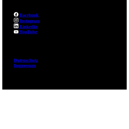
Social
Facebook
Instagram
Linkedin
YouTube
Rechtliches
Datenschutz
Impressum
© 2026 Fuchsjobs. Made with 🦊 in Berlin &
UK