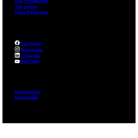
Für Arbeitgeber
Job posten
Über Fuchsjobs
Social
Facebook
Instagram
Linkedin
YouTube
Rechtliches
Datenschutz
Impressum
© 2026 Fuchsjobs. Made with 🦊 in Berlin &
UK