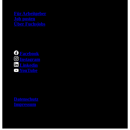
Für Arbeitgeber
Job posten
Über Fuchsjobs
Social
Facebook
Instagram
Linkedin
YouTube
Rechtliches
Datenschutz
Impressum
© 2026 Fuchsjobs. Made with 🦊 in Berlin &
UK