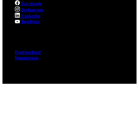
Facebook
Instagram
Linkedin
YouTube
Rechtliches
Datenschutz
Impressum
© 2026 Fuchsjobs. Made with 🦊 in Berlin &
UK