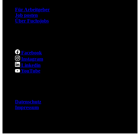
Für Arbeitgeber
Job posten
Über Fuchsjobs
Social
Facebook
Instagram
Linkedin
YouTube
Rechtliches
Datenschutz
Impressum
© 2026 Fuchsjobs. Made with 🦊 in Berlin &
UK