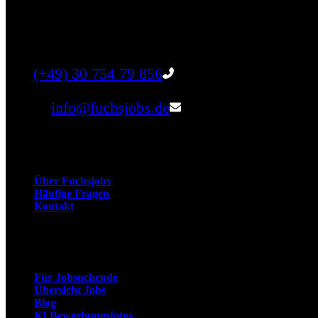
Finde einen Job, der genau zu Dir passt. Oder fin
Tel:
(+49) 30 754 79 856
Email:
info@fuchsjobs.de
Unternehmen
Über Fuchsjobs
Häufige Fragen
Kontakt
Arbeitnehmer
Für Jobsuchende
Übersicht Jobs
Blog
KI Bewerbungsfotos