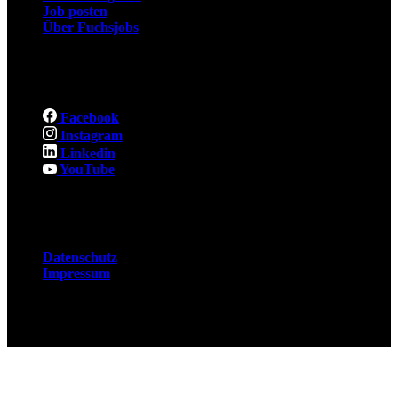
Job posten
Über Fuchsjobs
Social
Facebook
Instagram
Linkedin
YouTube
Rechtliches
Datenschutz
Impressum
© 2026 Fuchsjobs. Made with 🦊 in Berlin &
UK