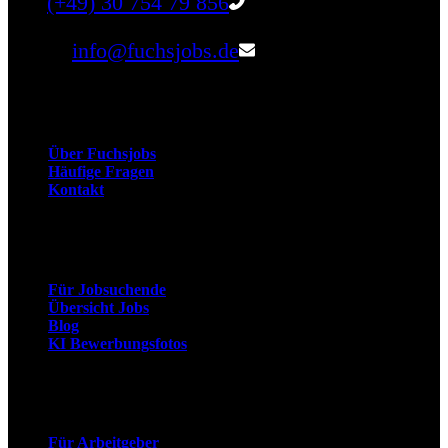
Tel:
(+49) 30 754 79 856
Email:
info@fuchsjobs.de
Unternehmen
Über Fuchsjobs
Häufige Fragen
Kontakt
Arbeitnehmer
Für Jobsuchende
Übersicht Jobs
Blog
KI Bewerbungsfotos
Arbeitgeber
Für Arbeitgeber