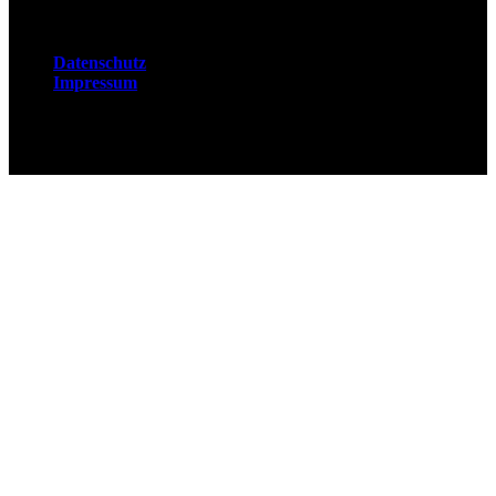
Rechtliches
Datenschutz
Impressum
© 2026 Fuchsjobs. Made with 🦊 in Berlin &
UK