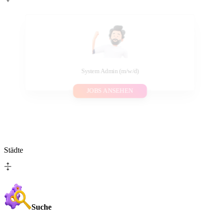
System Admin (m/w/d)
JOBS ANSEHEN
Städte
Suche