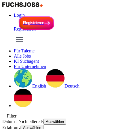
Login
R
e
g
i
s
t
r
i
e
r
e
n
R
e
g
i
s
t
r
i
e
r
e
n
Registrieren
Für Talente
Alle Jobs
KI Suchagent
Für Unternehmen
English
Deutsch
Filter
Datum
- Nicht älter als
Auswählen
Erfahrung
Auswählen