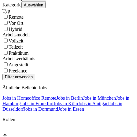
Kategorie
Auswählen
Typ
Remote
Vor Ort
Hybrid
Arbeitsmodell
Vollzeit
Teilzeit
Praktikum
Arbeitsverhältnis
Angestellt
Freelance
Ähnliche Beliebte Jobs
Jobs in Homeoffice Remote
Jobs in Berlin
Jobs in München
Jobs in
Hamburg
Jobs in Frankfurt
Jobs in Köln
Jobs in Stuttgart
Jobs in
Düsseldorf
Jobs in Dortmund
Jobs in Essen
Rollen