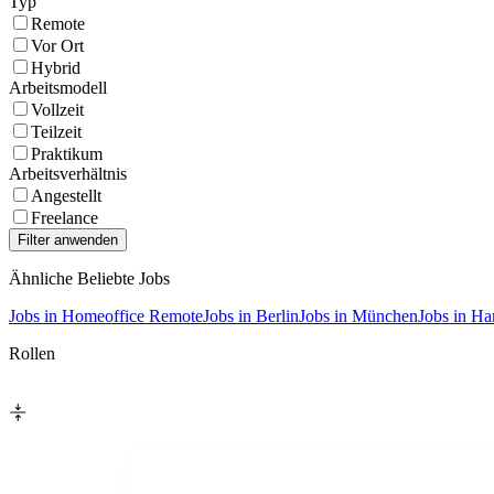
Typ
Remote
Vor Ort
Hybrid
Arbeitsmodell
Vollzeit
Teilzeit
Praktikum
Arbeitsverhältnis
Angestellt
Freelance
Ähnliche Beliebte Jobs
Jobs in Homeoffice Remote
Jobs in Berlin
Jobs in München
Jobs in H
Rollen