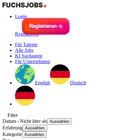
Login
R
e
g
i
R
s
e
t
r
g
i
e
i
s
r
t
e
r
n
i
e
r
e
n
Registrieren
Für Talente
Alle Jobs
KI Suchagent
Für Unternehmen
English
Deutsch
Filter
Datum
- Nicht älter als
Auswählen
Erfahrung
Auswählen
Kategorie
Auswählen