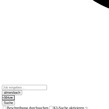
almersbach
30 km
Suche
Beschreibung durchsuchen
KI-Suche aktivieren ✨